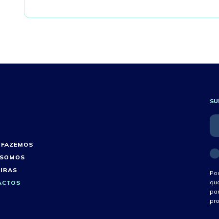
SU
 FAZEMOS
 SOMOS
IRAS
Pod
qua
ACTOS
pa
pr