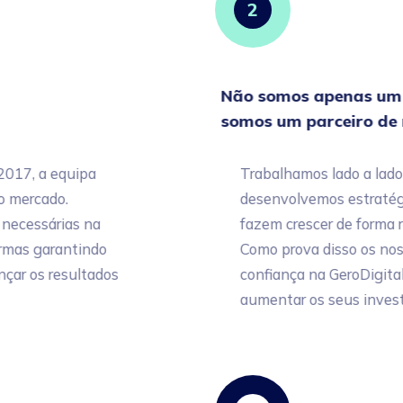
2
Não somos apenas um f
somos um parceiro de n
7, a equipa
Trabalhamos lado a lado com
ercado.
desenvolvemos estratégias 
essárias na
fazem crescer de forma rápi
s garantindo
Como prova disso os nossos
 os resultados
confiança na GeroDigital an
aumentar os seus investime