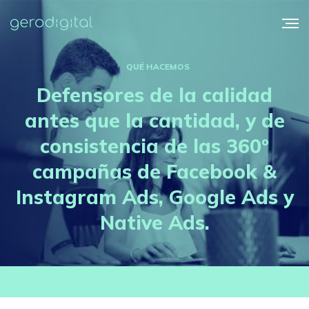
QUÉ HACEMOS
Defensores de la calidad
antes que la cantidad, y de
consistencia de las 360º
campañas de Facebook &
Instagram Ads, Google Ads y
Native Ads.